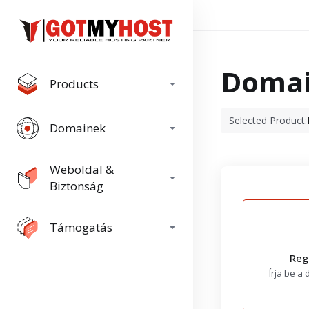
Domain
Products
Selected Product:
Domainek
Weboldal &
Biztonság
Támogatás
Reg
Írja be a