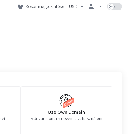
Kosár megtekintése
USD
Use Own Domain
met
Már van domain nevem, azt használom