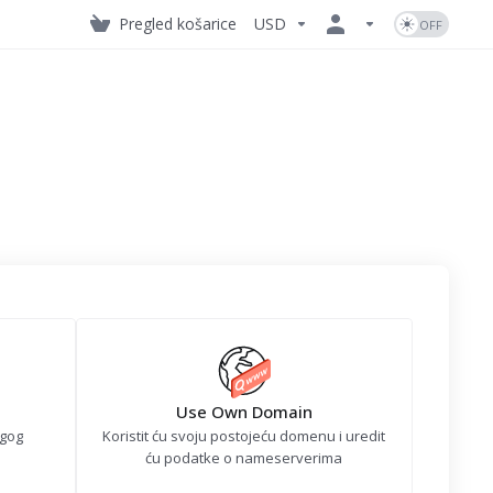
Pregled košarice
USD
Use Own Domain
ugog
Koristit ću svoju postojeću domenu i uredit
ću podatke o nameserverima