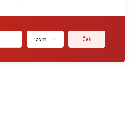
.com
Ček