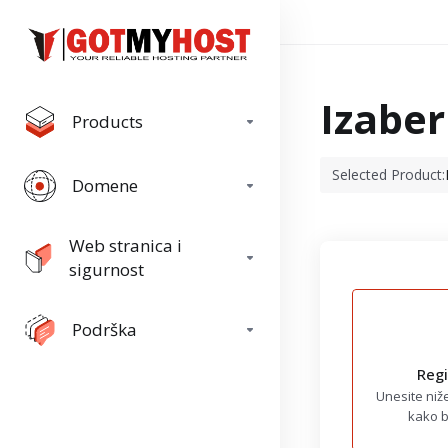
Izaber
Products
Selected Product:
Domene
Web stranica i
sigurnost
Podrška
Regi
Unesite niže
kako bi